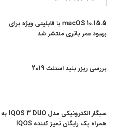
از
عنوان
را
macOS 10.15.5 با قابلیتی ویژه برای
وارد
نمایید
بهبود عمر باتری منتشر شد
بررسی ریزر بلید استلث 2019
سیگار الکترونیکی مدل IQOS 3 DUO به
همراه پک رایگان تمیز کننده IQOS