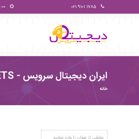
1785 9101 021
9:00 صبح - 0
ایران دیجیتال سرویس - IQOS - HEETS - نمایندگی iqos
خانه
بخشی