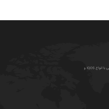
واع IQOS و