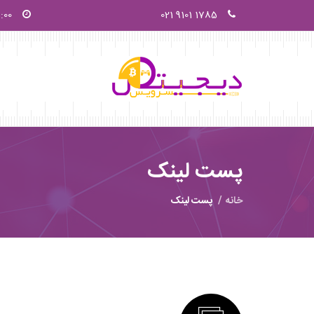
1785 9101 021
9:00 صبح - 0
پست لینک
خانه
پست لینک