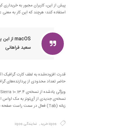
پیش از این، کاربران مجبور به خریداری ک
استفاده کنند؛ هرچند که این کار به معنی ع
macOS از این پس از کارت گرافیک اکسترنال پشتیبانی می‌کند.
سعید فراهانی
قدرت افزوده‌شده به لطف کارت‌ گرافیک اک
حاضر تعداد محدودی از پردازنده‌های گرافی
نسخه‌ی جدیدی از آی‌تونز به مک او‌اس اضا
زبانه (Tab) فعال در سمت راست صفحه به‌وسیله‌ی فشردن کلید ترکیبی 9+Command است.
iqos خرید
نمایندگی iqos