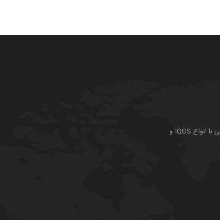
واع IQOS و