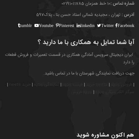
شماره تماس :
10 خط همزمان 02191011785
آدرس :
تهران ، مجیدیه شمالی استاد حسن بنا ، پلاک597
tumblr
Youtube
Pinterest
linkedin
Twitter
Facebook
آیا شما تمایل به همکاری با ما دارید ؟
ایران دیجیتال سرویس آمادگی همکاری در قسمت تعمیرات و فروش قطعات
را دارد
جهت دریافت نمایندگی شهرستان با ما در تماس باشید.
|
فروش heets
iqos
|
خريد
|
قیمت
iqos
|
نمایندگی
iqos
|
خريد
heets
|
سيگار
الكترونيكي
iqos
|
iqos
فروش
هم اکنون مشاوره شوید