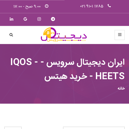
1785 9101 021
9:00 صبح - 17:00
ایران دیجیتال سرویس - IQOS -
HEETS - خرید هیتس
خانه