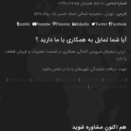
شماره تماس :
10 خط همزمان 02191011785
آدرس :
تهران ، مجیدیه شمالی استاد حسن بنا ، پلاک597
tumblr
Youtube
Pinterest
linkedin
Twitter
Facebook
آیا شما تمایل به همکاری با ما دارید ؟
ایران دیجیتال سرویس آمادگی همکاری در قسمت تعمیرات و فروش قطعات
را دارد
جهت دریافت نمایندگی شهرستان با ما در تماس باشید.
|
فروش heets
iqos
|
خريد
|
قیمت
iqos
|
نمایندگی
iqos
|
خريد
heets
|
سيگار
الكترونيكي
iqos
|
iqos
فروش
هم اکنون مشاوره شوید