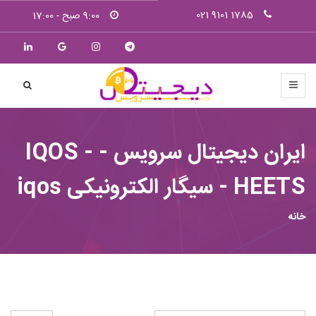
1785 9101 021
9:00 صبح - 17:00
ایران دیجیتال سرویس - IQOS -
HEETS - سیگار الکترونیکی iqos
خانه